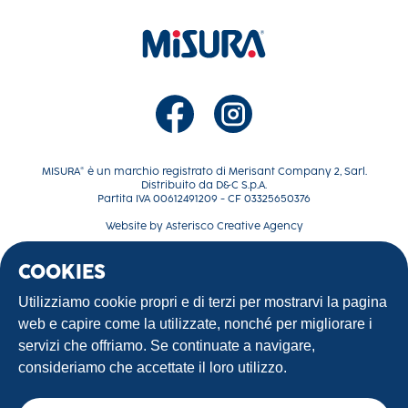
MISURA® è un marchio registrato di Merisant Company 2, Sarl.
Distribuito da D&C S.p.A.
Partita IVA 00612491209 - CF 03325650376
Website by
Asterisco Creative Agency
COOKIES
La tua dolce rivoluzione
Ricette
Utilizziamo cookie propri e di terzi per mostrarvi la pagina
Contattaci
web e capire come la utilizzate, nonché per migliorare i
Terms of use
servizi che offriamo. Se continuate a navigare,
Privacy Policy
consideriamo che accettate il loro utilizzo.