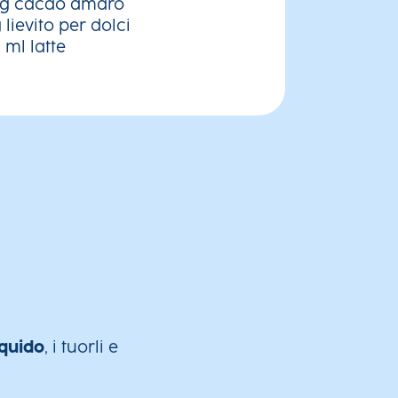
 g cacao amaro
 lievito per dolci
 ml latte
iquido
, i tuorli e