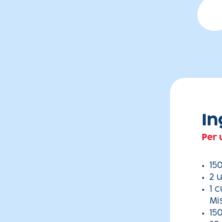
In
Per 
15
2 
1 
Mi
150