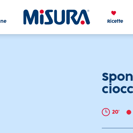
Misura
one
Ricette
Spon
cioc
20'