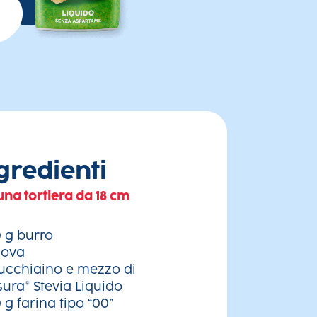
gredienti
una tortiera da 18 cm
0 g burro
uova
cucchiaino e mezzo di
sura® Stevia Liquido
 g farina tipo “00”