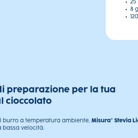
25
8 g
120
 di preparazione per la tua
l cioccolato
 il burro a temperatura ambiente,
Misura® Stevia L
 bassa velocità.