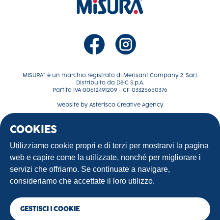
MISURA® è un marchio registrato di Merisant Company 2, Sarl.
Distribuito da D&C S.p.A.
Partita IVA 00612491209 - CF 03325650376
Website by
Asterisco Creative Agency
COOKIES
La tua dolce rivoluzione
Ricette
Utilizziamo cookie propri e di terzi per mostrarvi la pagina
Contattaci
web e capire come la utilizzate, nonché per migliorare i
Terms of use
servizi che offriamo. Se continuate a navigare,
Privacy Policy
consideriamo che accettate il loro utilizzo.
GESTISCI I COOKIE
©2025 Sweet Oak Parent, LLC. All Rights Reserved.