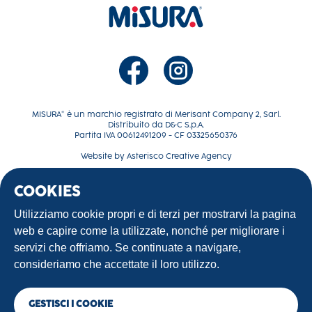
MISURA® è un marchio registrato di Merisant Company 2, Sarl.
Distribuito da D&C S.p.A.
Partita IVA 00612491209 - CF 03325650376
Website by
Asterisco Creative Agency
COOKIES
La tua dolce rivoluzione
Ricette
Utilizziamo cookie propri e di terzi per mostrarvi la pagina
Contattaci
web e capire come la utilizzate, nonché per migliorare i
Terms of use
servizi che offriamo. Se continuate a navigare,
Privacy Policy
consideriamo che accettate il loro utilizzo.
GESTISCI I COOKIE